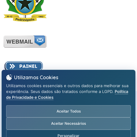
Utilizamos Cookies
Utilizamos cookies essenciais e outros dados para melhorar sua
experiência. Seus dados são tratados conforme a LGPD.
Política
de Privacidade e Cookies
© Todos os direitos reservados -
Prefeitura Municipal de
Pedrinópolis, Minas Gerais
.
Aceitar Todos
Portal LGPD
Aceitar Necessários
Personalizar